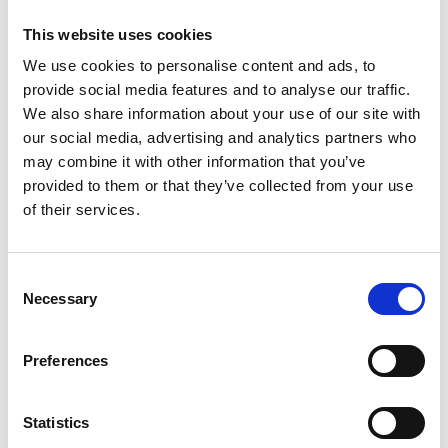
wosku i smoły. Nadaje się do stosowania na różnych
This website uses cookies
powierzchniach, w tym porcelanie, szkle, ceramice i metalu. Może
być stosowany do odtłuszczania powierzchni przed malowaniem i
We use cookies to personalise content and ads, to
klejeniem.
provide social media features and to analyse our traffic.
We also share information about your use of our site with
our social media, advertising and analytics partners who
Cechy i zastosowanie
may combine it with other information that you’ve
provided to them or that they’ve collected from your use
• usuwa oporny brud
of their services.
• odparowuje
• nie pozostawia śladów
• szybko wysycha, dzięki czemu można kontynuować pracę lub
Consent
manipulować czyszczoną powierzchnią wkrótce po aplikacji
Necessary
Selection
• spray ułatwia dotarcie do trudno dostępnych miejsc i pozwala
uniknąć nadmiernej aplikacji
• odtłuszcza
Preferences
Statistics
Sposób użytkowania