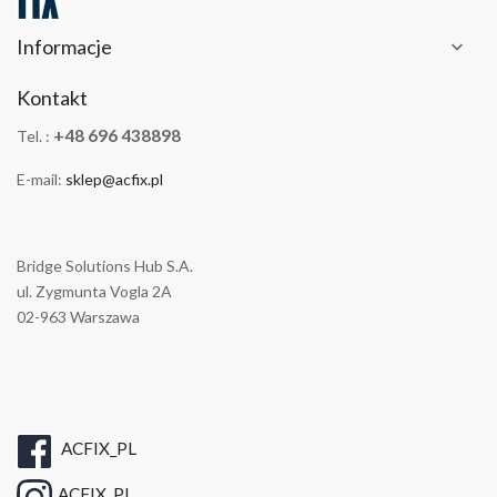
Informacje

Kontakt
+48 696 438898
Tel. :
E-mail:
sklep@acfix.pl
Bridge Solutions Hub S.A.
ul. Zygmunta Vogla 2A
02-963 Warszawa
ACFIX_PL
ACFIX_PL