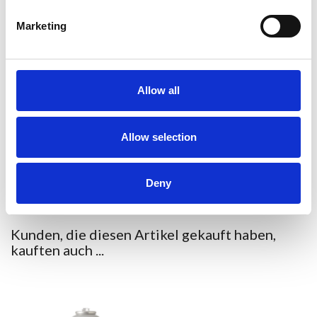
1. Przed użyciem wstrząsnąć. Stosować tylko na zimne
Marketing
powierzchnie.
2. Spryskać zabrudzone powierzchnie z odległości 10-20 cm.
Allow all
3. Wytrzeć lub pozostawić do wyschnięcia.
4. W przypadku wrażliwych materiałów: gumy, plastiku pianka,
Allow selection
tekstylia, powierzchnie pokryte lakierem przetestować działanie
produktu w niewidocznym miejscu.
Deny
Kunden, die diesen Artikel gekauft haben,
kauften auch ...