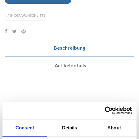
IN DER WUNSCHLISTE
Beschreibung
Artikeldetails
PERFECT TECHNICAL ACETONE
Środek do czyszczenia i odtłuszczania powierzchni, który szybko
Consent
Details
About
odparowuje i nie pozostawia osadów. Skutecznie usuwa nawet
uporczywe zabrudzenia, w tym pozostałości farb, lakierów, silikonu,