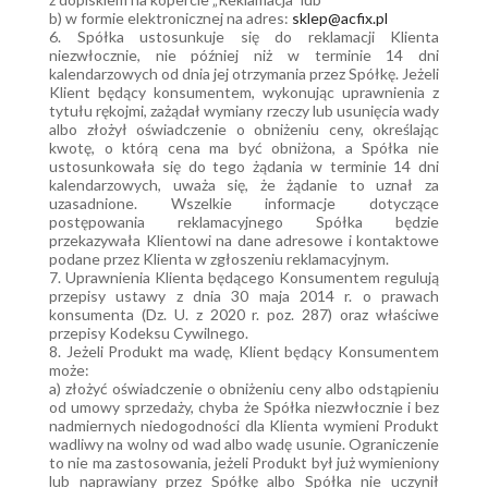
b) w formie elektronicznej na adres:
sklep@acfix.pl
6. Spółka ustosunkuje się do reklamacji Klienta
niezwłocznie, nie później niż w terminie 14 dni
kalendarzowych od dnia jej otrzymania przez Spółkę. Jeżeli
Klient będący konsumentem, wykonując uprawnienia z
tytułu rękojmi, zażądał wymiany rzeczy lub usunięcia wady
albo złożył oświadczenie o obniżeniu ceny, określając
kwotę, o którą cena ma być obniżona, a Spółka nie
ustosunkowała się do tego żądania w terminie 14 dni
kalendarzowych, uważa się, że żądanie to uznał za
uzasadnione. Wszelkie informacje dotyczące
postępowania reklamacyjnego Spółka będzie
przekazywała Klientowi na dane adresowe i kontaktowe
podane przez Klienta w zgłoszeniu reklamacyjnym.
7. Uprawnienia Klienta będącego Konsumentem regulują
przepisy ustawy z dnia 30 maja 2014 r. o prawach
konsumenta (Dz. U. z 2020 r. poz. 287) oraz właściwe
przepisy Kodeksu Cywilnego.
8. Jeżeli Produkt ma wadę, Klient będący Konsumentem
może:
a) złożyć oświadczenie o obniżeniu ceny albo odstąpieniu
od umowy sprzedaży, chyba że Spółka niezwłocznie i bez
nadmiernych niedogodności dla Klienta wymieni Produkt
wadliwy na wolny od wad albo wadę usunie. Ograniczenie
to nie ma zastosowania, jeżeli Produkt był już wymieniony
lub naprawiany przez Spółkę albo Spółka nie uczynił