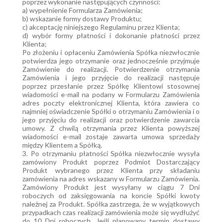
poprzez wykonanie następujących czynności:
a) wypełnienie Formularza Zamówienia;
b) wskazanie formy dostawy Produktu;
c) akceptację niniejszego Regulaminu przez Klienta;
d) wybór formy płatności i dokonanie płatności przez
Klienta;
Po złożeniu i opłaceniu Zamówienia Spółka niezwłocznie
potwierdza jego otrzymanie oraz jednocześnie przyjmuje
Zamówienie do realizacji. Potwierdzenie otrzymania
Zamówienia i jego przyjęcie do realizacji następuje
poprzez przesłanie przez Spółkę Klientowi stosownej
wiadomości e-mail na podany w Formularzu Zamówienia
adres poczty elektronicznej Klienta, która zawiera co
najmniej oświadczenie Spółki o otrzymaniu Zamówienia i o
jego przyjęciu do realizacji oraz potwierdzenie zawarcia
umowy. Z chwilą otrzymania przez Klienta powyższej
wiadomości e-mail zostaje zawarta umowa sprzedaży
między Klientem a Spółką.
3. Po otrzymaniu płatności Spółka niezwłocznie wysyła
zamówiony Produkt poprzez Podmiot Dostarczający
Produkt wybranego przez Klienta przy składaniu
zamówienia na adres wskazany w Formularzu Zamówienia.
Zamówiony Produkt jest wysyłany w ciągu 7 Dni
roboczych od zaksięgowania na koncie Spółki kwoty
należnej za Produkt. Spółka zastrzega, że w wyjątkowych
przypadkach czas realizacji zamówienia może się wydłużyć
do 10 Dni roboczych. Jeśli planowany termin dostawy