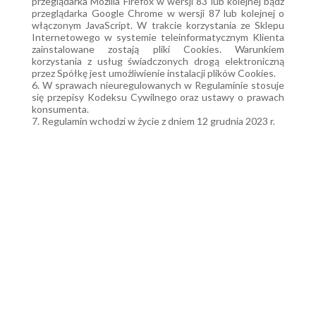
przeglądarka Mozilla Firefox w wersji 83 lub kolejnej bądź
przeglądarka Google Chrome w wersji 87 lub kolejnej o
włączonym JavaScript. W trakcie korzystania ze Sklepu
Internetowego w systemie teleinformatycznym Klienta
zainstalowane zostają pliki Cookies. Warunkiem
korzystania z usług świadczonych drogą elektroniczną
przez Spółkę jest umożliwienie instalacji plików Cookies.
6. W sprawach nieuregulowanych w Regulaminie stosuje
się przepisy Kodeksu Cywilnego oraz ustawy o prawach
konsumenta.
7. Regulamin wchodzi w życie z dniem 12 grudnia 2023 r.