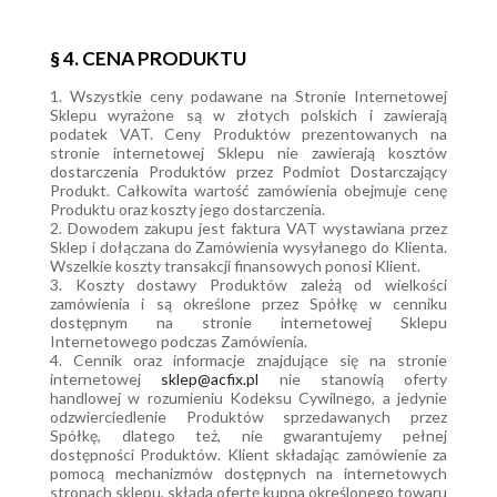
§ 4. CENA PRODUKTU
1. Wszystkie ceny podawane na Stronie Internetowej
Sklepu wyrażone są w złotych polskich i zawierają
podatek VAT. Ceny Produktów prezentowanych na
stronie internetowej Sklepu nie zawierają kosztów
dostarczenia Produktów przez Podmiot Dostarczający
Produkt. Całkowita wartość zamówienia obejmuje cenę
Produktu oraz koszty jego dostarczenia.
2. Dowodem zakupu jest faktura VAT wystawiana przez
Sklep i dołączana do Zamówienia wysyłanego do Klienta.
Wszelkie koszty transakcji finansowych ponosi Klient.
3. Koszty dostawy Produktów zależą od wielkości
zamówienia i są określone przez Spółkę w cenniku
dostępnym na stronie internetowej Sklepu
Internetowego podczas Zamówienia.
4. Cennik oraz informacje znajdujące się na stronie
internetowej
sklep@acfix.pl
nie stanowią oferty
handlowej w rozumieniu Kodeksu Cywilnego, a jedynie
odzwierciedlenie Produktów sprzedawanych przez
Spółkę, dlatego też, nie gwarantujemy pełnej
dostępności Produktów. Klient składając zamówienie za
pomocą mechanizmów dostępnych na internetowych
stronach sklepu, składa ofertę kupna określonego towaru