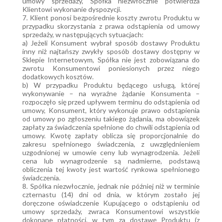
umowy sprzedaży, Spółka niezwłocznie potwierdza
Klientowi wykonanie dyspozycji.
7. Klient ponosi bezpośrednie koszty zwrotu Produktu w
przypadku skorzystania z prawa odstąpienia od umowy
sprzedaży, w następujących sytuacjach:
a) Jeżeli Konsument wybrał sposób dostawy Produktu
inny niż najtańszy zwykły sposób dostawy dostępny w
Sklepie Internetowym, Spółka nie jest zobowiązana do
zwrotu Konsumentowi poniesionych przez niego
dodatkowych kosztów.
b) W przypadku Produktu będącego usługą, której
wykonywanie – na wyraźne żądanie Konsumenta –
rozpoczęło się przed upływem terminu do odstąpienia od
umowy, Konsument, który wykonuje prawo odstąpienia
od umowy po zgłoszeniu takiego żądania, ma obowiązek
zapłaty za świadczenia spełnione do chwili odstąpienia od
umowy. Kwotę zapłaty oblicza się proporcjonalnie do
zakresu spełnionego świadczenia, z uwzględnieniem
uzgodnionej w umowie ceny lub wynagrodzenia. Jeżeli
cena lub wynagrodzenie są nadmierne, podstawą
obliczenia tej kwoty jest wartość rynkowa spełnionego
świadczenia.
8. Spółka niezwłocznie, jednak nie później niż w terminie
czternastu (14) dni od dnia, w którym zostało jej
doręczone oświadczenie Kupującego o odstąpieniu od
umowy sprzedaży, zwraca Konsumentowi wszystkie
dokonane płatności, w tym za dostawę Produktu (z