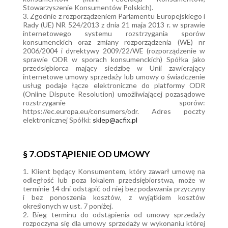
Stowarzyszenie Konsumentów Polskich).
3. Zgodnie z rozporządzeniem Parlamentu Europejskiego i
Rady (UE) NR 524/2013 z dnia 21 maja 2013 r. w sprawie
internetowego systemu rozstrzygania sporów
konsumenckich oraz zmiany rozporządzenia (WE) nr
2006/2004 i dyrektywy 2009/22/WE (rozporządzenie w
sprawie ODR w sporach konsumenckich) Spółka jako
przedsiębiorca mający siedzibę w Unii zawierający
internetowe umowy sprzedaży lub umowy o świadczenie
usług podaje łącze elektroniczne do platformy ODR
(Online Dispute Resolution) umożliwiającej pozasądowe
rozstrzyganie sporów:
https://ec.europa.eu/consumers/odr. Adres poczty
elektronicznej Spółki:
sklep@acfix.pl
§ 7.ODSTĄPIENIE OD UMOWY
1. Klient będący Konsumentem, który zawarł umowę na
odległość lub poza lokalem przedsiębiorstwa, może w
terminie 14 dni odstąpić od niej bez podawania przyczyny
i bez ponoszenia kosztów, z wyjątkiem kosztów
określonych w ust. 7 poniżej.
2. Bieg terminu do odstąpienia od umowy sprzedaży
rozpoczyna się dla umowy sprzedaży w wykonaniu której