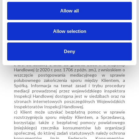
art. 37 ustawy z dnia 15 grudnia 2000 r. o Inspekcji
Handlowej (Dz.U. z 2020 r. poz. 1706 z późn. zm.), z
Allow all
wnioskiem o rozstrzygnięcie sporu wynikłego z zawartej
umowy sprzedaży. Regulamin organizacji i działania
stałych polubownych sądów konsumenckich określa
rozporządzenie Ministra Sprawiedliwości w sprawie
Allow selection
określenia regulaminu organizacji i działania stałych
sądów polubownych przy wojewódzkich inspektorach
inspekcji handlowej z dnia 6 lipca 2017 r. (Dz.U. z 2017 r.
poz. 1356)
Deny
b) Klient uprawniony jest do zwrócenia się do
wojewódzkiego inspektora Inspekcji Handlowej, zgodnie
z art. 36 ustawy z dnia 15 grudnia 2000 r. o Inspekcji
Handlowej (z 2020 r. poz. 1706 z późn. zm.), z wnioskiem o
wszczęcie postępowania mediacyjnego w sprawie
polubownego zakończenia sporu między Klientem, a
Spółką. Informacja na temat zasad i trybu procedury
mediacji prowadzonej przez wojewódzkiego inspektora
Inspekcji Handlowej dostępna jest w siedzibach oraz na
stronach internetowych poszczególnych Wojewódzkich
Inspektoratów Inspekcji Handlowej.
c) Klient może uzyskać bezpłatną pomoc w sprawie
rozstrzygnięcia sporu między Klientem, a Sprzedawcą,
korzystając także z bezpłatnej pomocy powiatowego
(miejskiego) rzecznika konsumentów lub organizacji
społecznej, do której zadań statutowych należy ochrona
konsumentów (m.in. Federacja Konsumentów,