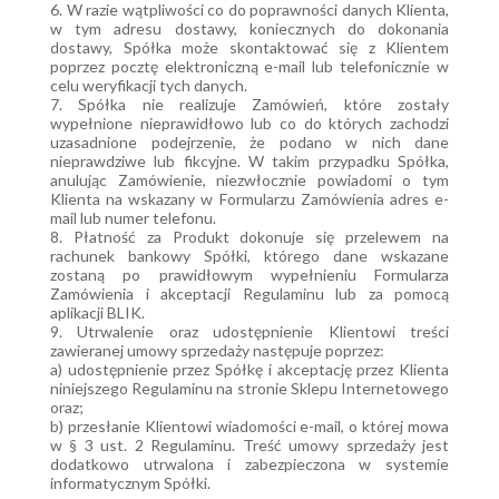
6. W razie wątpliwości co do poprawności danych Klienta,
w tym adresu dostawy, koniecznych do dokonania
dostawy, Spółka może skontaktować się z Klientem
poprzez pocztę elektroniczną e-mail lub telefonicznie w
celu weryfikacji tych danych.
7. Spółka nie realizuje Zamówień, które zostały
wypełnione nieprawidłowo lub co do których zachodzi
uzasadnione podejrzenie, że podano w nich dane
nieprawdziwe lub fikcyjne. W takim przypadku Spółka,
anulując Zamówienie, niezwłocznie powiadomi o tym
Klienta na wskazany w Formularzu Zamówienia adres e-
mail lub numer telefonu.
8. Płatność za Produkt dokonuje się przelewem na
rachunek bankowy Spółki, którego dane wskazane
zostaną po prawidłowym wypełnieniu Formularza
Zamówienia i akceptacji Regulaminu lub za pomocą
aplikacji BLIK.
9. Utrwalenie oraz udostępnienie Klientowi treści
zawieranej umowy sprzedaży następuje poprzez:
a) udostępnienie przez Spółkę i akceptację przez Klienta
niniejszego Regulaminu na stronie Sklepu Internetowego
oraz;
b) przesłanie Klientowi wiadomości e-mail, o której mowa
w § 3 ust. 2 Regulaminu. Treść umowy sprzedaży jest
dodatkowo utrwalona i zabezpieczona w systemie
informatycznym Spółki.