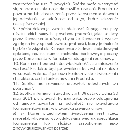
zastrzeżeniem ust. 7 powyżej). Spółka może wstrzymać
się ze zwrotem płatności do chwili otrzymania Produktu z
powrotem lub dostarczenia przez Konsumenta dowodu
jej odesłania, w zależności od tego, które zdarzenie
nastąpi wcześniej.
9. Spółka dokonuje zwrotu płatności Kupującemu przy
użyciu takich samych sposobów płatności, jakie zostały
przez Konsumenta użyte, chyba że Konsument wyraził
zgodę na inny sposób zwrotu płatności, który jednak nie
będzie się wiązał dla Konsumenta z żadnymi dodatkowymi
opłatami, np. na numer rachunku bankowego podany
przez Konsumenta w formularzu odstąpienia od umowy.
10. Konsument ponosi odpowiedzialność za zmniejszenie
wartości Produktu będące wynikiem korzystania z niego
w sposób wykraczający poza konieczny do stwierdzenia
charakteru, cech i funkcjonowania Produktu.
11. Spółka nie przyjmuje przesyłek odesłanych „za
pobraniem”.
12. Spółka informuje, iż zgodnie z art. 38 ustawy z dnia 30
maja 2014 r. o prawach konsumenta, prawo odstąpienia
od umowy zawartej na odległość nie przysługuje
Konsumentowi m.in. w przypadku zawarcia umów:
a) w której przedmiotem świadczenia jest rzecz
nieprefabrykowana, wyprodukowana według specyfikacji
Konsumenta lub służąca zaspokojeniu jego
zindywidualizowanych potrzeb;