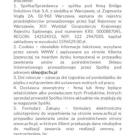
znaczenie:
1. Spółka/Sprzedawca – spółka pod firmą Bridge
Solutions Hub S.A. z siedzibą w Warszawie, ul. Zygmunta
Vogla 2A, 02-963 Warszawa, wpisana do rejestru
przedsiębiorców prowadzonego przez Sąd Rejonowy w
Warszawie, XIII Wydział Gospodarczy Krajowego
Rejestru Sądowego, pod numerem KRS: 0000887045,
REGON: 142524552, NIP: 522 2967030, kapitał
zakładowy w wysokości 1596529,00 zł.
2. Cookies – niewielkie informacje tekstowe, wysyłane
przez serwis WWW i zapisywane po stronie Klienta
(zazwyczaj na twardym dysku komputera) w przypadku
zawierania umów za pośrednictwem Sklepu
Internetowego prowadzonego przez Spółkę pod
adresem
sklep@acfix.pl
3. Dni robocze – oznacza dni tygodnia od poniedziałku do
piątku z wyłączeniem dni ustawowo wolnych od pracy.
4. Dostawca zewnętrzny – firma lub firmy będące
właścicielem albo posiadaczem tych Produktów, których
sprzedaż prowadzi Spółka i które aktualnie nie znajdują się
w magazynie Spółki.
5. Formularz Zakupu – formularz elektroniczny
udostępniony do wypełnienia na stronie www.acfix.pl w
przypadku zawierania umów za pośrednictwem strony
www.acfix.pl, w którym Klient przekazuje dane niezbędne
do realizacji zawarcia oraz realizacji umowy, z
zastrzeżeniem, że: