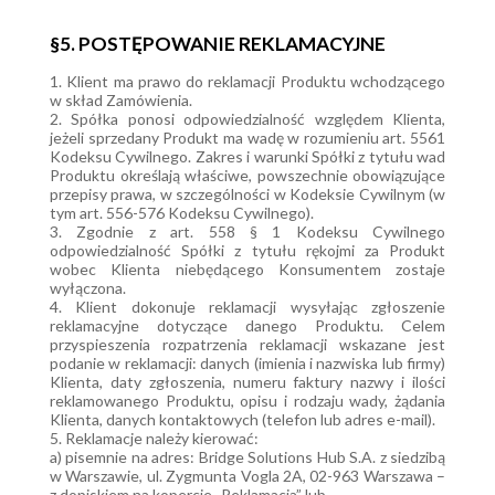
§5. POSTĘPOWANIE REKLAMACYJNE
1. Klient ma prawo do reklamacji Produktu wchodzącego
w skład Zamówienia.
2. Spółka ponosi odpowiedzialność względem Klienta,
jeżeli sprzedany Produkt ma wadę w rozumieniu art. 5561
Kodeksu Cywilnego. Zakres i warunki Spółki z tytułu wad
Produktu określają właściwe, powszechnie obowiązujące
przepisy prawa, w szczególności w Kodeksie Cywilnym (w
tym art. 556-576 Kodeksu Cywilnego).
3. Zgodnie z art. 558 § 1 Kodeksu Cywilnego
odpowiedzialność Spółki z tytułu rękojmi za Produkt
wobec Klienta niebędącego Konsumentem zostaje
wyłączona.
4. Klient dokonuje reklamacji wysyłając zgłoszenie
reklamacyjne dotyczące danego Produktu. Celem
przyspieszenia rozpatrzenia reklamacji wskazane jest
podanie w reklamacji: danych (imienia i nazwiska lub firmy)
Klienta, daty zgłoszenia, numeru faktury nazwy i ilości
reklamowanego Produktu, opisu i rodzaju wady, żądania
Klienta, danych kontaktowych (telefon lub adres e-mail).
5. Reklamacje należy kierować:
a) pisemnie na adres: Bridge Solutions Hub S.A. z siedzibą
w Warszawie, ul. Zygmunta Vogla 2A, 02-963 Warszawa –
z dopiskiem na kopercie „Reklamacja” lub