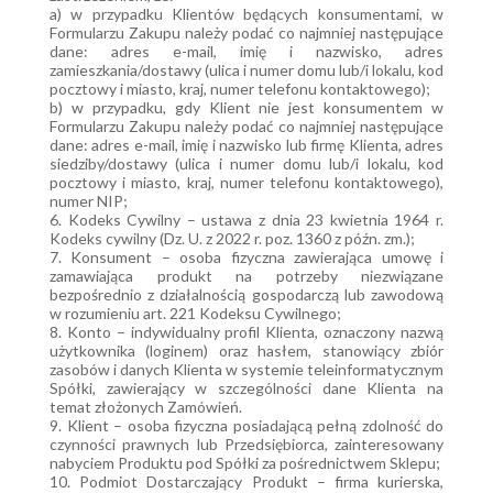
a) w przypadku Klientów będących konsumentami, w
Formularzu Zakupu należy podać co najmniej następujące
dane: adres e-mail, imię i nazwisko, adres
zamieszkania/dostawy (ulica i numer domu lub/i lokalu, kod
pocztowy i miasto, kraj, numer telefonu kontaktowego);
b) w przypadku, gdy Klient nie jest konsumentem w
Formularzu Zakupu należy podać co najmniej następujące
dane: adres e-mail, imię i nazwisko lub firmę Klienta, adres
siedziby/dostawy (ulica i numer domu lub/i lokalu, kod
pocztowy i miasto, kraj, numer telefonu kontaktowego),
numer NIP;
6. Kodeks Cywilny – ustawa z dnia 23 kwietnia 1964 r.
Kodeks cywilny (Dz. U. z 2022 r. poz. 1360 z późn. zm.);
7. Konsument – osoba fizyczna zawierająca umowę i
zamawiająca produkt na potrzeby niezwiązane
bezpośrednio z działalnością gospodarczą lub zawodową
w rozumieniu art. 221 Kodeksu Cywilnego;
8. Konto – indywidualny profil Klienta, oznaczony nazwą
użytkownika (loginem) oraz hasłem, stanowiący zbiór
zasobów i danych Klienta w systemie teleinformatycznym
Spółki, zawierający w szczególności dane Klienta na
temat złożonych Zamówień.
9. Klient – osoba fizyczna posiadającą pełną zdolność do
czynności prawnych lub Przedsiębiorca, zainteresowany
nabyciem Produktu pod Spółki za pośrednictwem Sklepu;
10. Podmiot Dostarczający Produkt – firma kurierska,