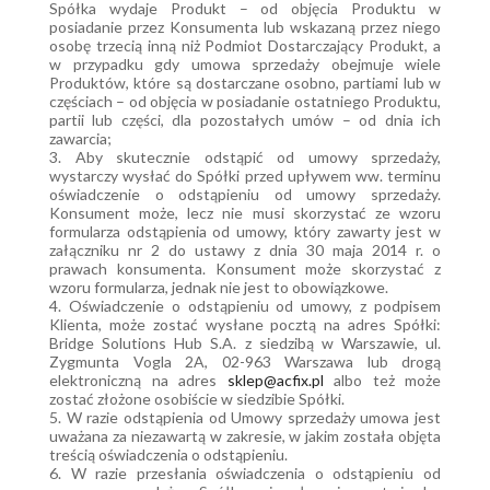
Spółka wydaje Produkt – od objęcia Produktu w
posiadanie przez Konsumenta lub wskazaną przez niego
osobę trzecią inną niż Podmiot Dostarczający Produkt, a
w przypadku gdy umowa sprzedaży obejmuje wiele
Produktów, które są dostarczane osobno, partiami lub w
częściach – od objęcia w posiadanie ostatniego Produktu,
partii lub części, dla pozostałych umów – od dnia ich
zawarcia;
3. Aby skutecznie odstąpić od umowy sprzedaży,
wystarczy wysłać do Spółki przed upływem ww. terminu
oświadczenie o odstąpieniu od umowy sprzedaży.
Konsument może, lecz nie musi skorzystać ze wzoru
formularza odstąpienia od umowy, który zawarty jest w
załączniku nr 2 do ustawy z dnia 30 maja 2014 r. o
prawach konsumenta. Konsument może skorzystać z
wzoru formularza, jednak nie jest to obowiązkowe.
4. Oświadczenie o odstąpieniu od umowy, z podpisem
Klienta, może zostać wysłane pocztą na adres Spółki:
Bridge Solutions Hub S.A. z siedzibą w Warszawie, ul.
Zygmunta Vogla 2A, 02-963 Warszawa lub drogą
elektroniczną na adres
sklep@acfix.pl
albo też może
zostać złożone osobiście w siedzibie Spółki.
5. W razie odstąpienia od Umowy sprzedaży umowa jest
uważana za niezawartą w zakresie, w jakim została objęta
treścią oświadczenia o odstąpieniu.
6. W razie przesłania oświadczenia o odstąpieniu od