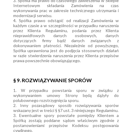
3. Spółka ma prawo do czasowego zawieszenia w Sklepie
Internetowym składania Zamówienia na czas
wykonywania prac w zakresie technicznego utrzymania i
modernizacji serwisu.
4. Spółka prawo odstąpić od realizacji Zamówienia w
każdym czasie a w szczególności w przypadku naruszenia
przez Klienta Regulaminu, podania przez Klienta
nieprawidłowych danych osobowych, danych
dotyczących firmy bądź danych związanych z
dokonywaniem płatności. Niezależnie od powyższego,
Spółka uprawniona jest do podjęcia stosownych działań
w razie stwierdzenia naruszenia przez Klienta przepisów
prawa powszechnie obowiązującego.
§ 9. ROZWIĄZYWANIE SPORÓW
1. W przypadku powstania sporu w związku z
wykonywaniem umowy Strony będą dążyły do
polubownego rozstrzygnięcia sporu.
2. Inny pozasądowy sposób rozwiązywania sporów
wskazany jest w treści § §7 ust. 3 niniejszego Regulaminu.
3. Ewentualne spory powstałe pomiędzy Klientem a
Spółką zostają poddane sądom właściwym zgodnie z
postanowieniami przepisów Kodeksu postępowania
cywilnego.