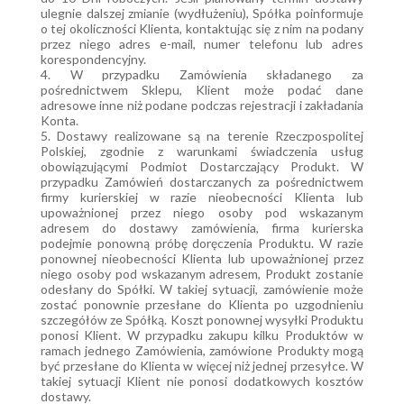
ulegnie dalszej zmianie (wydłużeniu), Spółka poinformuje
o tej okoliczności Klienta, kontaktując się z nim na podany
przez niego adres e-mail, numer telefonu lub adres
korespondencyjny.
4. W przypadku Zamówienia składanego za
pośrednictwem Sklepu, Klient może podać dane
adresowe inne niż podane podczas rejestracji i zakładania
Konta.
5. Dostawy realizowane są na terenie Rzeczpospolitej
Polskiej, zgodnie z warunkami świadczenia usług
obowiązującymi Podmiot Dostarczający Produkt. W
przypadku Zamówień dostarczanych za pośrednictwem
firmy kurierskiej w razie nieobecności Klienta lub
upoważnionej przez niego osoby pod wskazanym
adresem do dostawy zamówienia, firma kurierska
podejmie ponowną próbę doręczenia Produktu. W razie
ponownej nieobecności Klienta lub upoważnionej przez
niego osoby pod wskazanym adresem, Produkt zostanie
odesłany do Spółki. W takiej sytuacji, zamówienie może
zostać ponownie przesłane do Klienta po uzgodnieniu
szczegółów ze Spółką. Koszt ponownej wysyłki Produktu
ponosi Klient. W przypadku zakupu kilku Produktów w
ramach jednego Zamówienia, zamówione Produkty mogą
być przesłane do Klienta w więcej niż jednej przesyłce. W
takiej sytuacji Klient nie ponosi dodatkowych kosztów
dostawy.