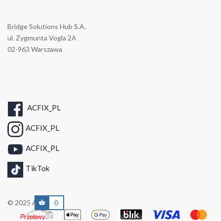
Bridge Solutions Hub S.A.
ul. Zygmunta Vogla 2A
02-963 Warszawa
ACFIX_PL
ACFIX_PL
ACFIX_PL
TikTok
© 2025 A/C FIX
0