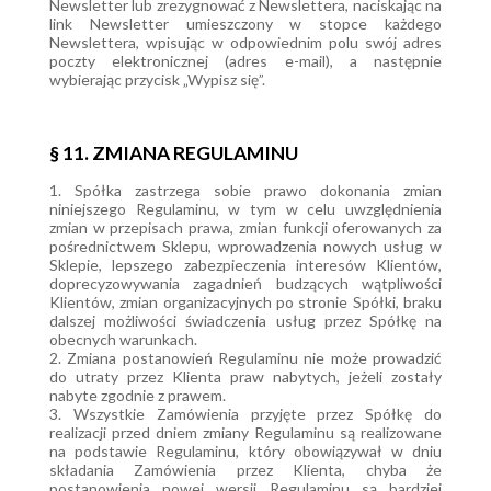
Newsletter lub zrezygnować z Newslettera, naciskając na
link Newsletter umieszczony w stopce każdego
Newslettera, wpisując w odpowiednim polu swój adres
poczty elektronicznej (adres e-mail), a następnie
wybierając przycisk „Wypisz się”.
§ 11. ZMIANA REGULAMINU
1. Spółka zastrzega sobie prawo dokonania zmian
niniejszego Regulaminu, w tym w celu uwzględnienia
zmian w przepisach prawa, zmian funkcji oferowanych za
pośrednictwem Sklepu, wprowadzenia nowych usług w
Sklepie, lepszego zabezpieczenia interesów Klientów,
doprecyzowywania zagadnień budzących wątpliwości
Klientów, zmian organizacyjnych po stronie Spółki, braku
dalszej możliwości świadczenia usług przez Spółkę na
obecnych warunkach.
2. Zmiana postanowień Regulaminu nie może prowadzić
do utraty przez Klienta praw nabytych, jeżeli zostały
nabyte zgodnie z prawem.
3. Wszystkie Zamówienia przyjęte przez Spółkę do
realizacji przed dniem zmiany Regulaminu są realizowane
na podstawie Regulaminu, który obowiązywał w dniu
składania Zamówienia przez Klienta, chyba że
postanowienia nowej wersji Regulaminu są bardziej