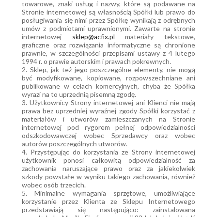
towarowe, znaki usług i nazwy, które są podawane na
Stronie internetowej są własnością Spółki lub prawo do
posługiwania się nimi przez Spółkę wynikają z odrębnych
umów z podmiotami uprawnionymi. Zawarte na stronie
internetowej
sklep@acfix.pl
materiały tekstowe,
graficzne oraz rozwiązania informatyczne są chronione
prawnie, w szczególności przepisami ustawy z 4 lutego
1994 r. o prawie autorskim i prawach pokrewnych.
2. Sklep, jak też jego poszczególne elementy, nie mogą
być modyfikowane, kopiowane, rozpowszechniane ani
publikowane w celach komercyjnych, chyba że Spółka
wyrazi na to uprzednią pisemną zgodę.
3. Użytkownicy Strony internetowej ani Klienci nie mają
prawa bez uprzedniej wyraźnej zgody Spółki korzystać z
materiałów i utworów zamieszczanych na Stronie
internetowej pod rygorem pełnej odpowiedzialności
odszkodowawczej wobec Sprzedawcy oraz wobec
autorów poszczególnych utworów.
4. Przystępując do korzystania ze Strony internetowej
użytkownik ponosi całkowitą odpowiedzialność za
zachowania naruszające prawo oraz za jakiekolwiek
szkody powstałe w wyniku takiego zachowania, również
wobec osób trzecich.
5. Minimalne wymagania sprzętowe, umożliwiające
korzystanie przez Klienta ze Sklepu Internetowego
przedstawiają się następująco: zainstalowana