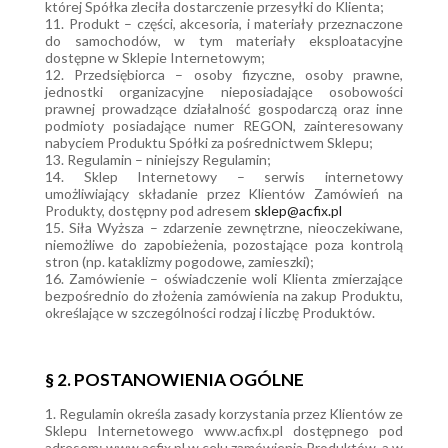
której Spółka zleciła dostarczenie przesyłki do Klienta;
11. Produkt – części, akcesoria, i materiały przeznaczone
do samochodów, w tym materiały eksploatacyjne
dostępne w Sklepie Internetowym;
12. Przedsiębiorca – osoby fizyczne, osoby prawne,
jednostki organizacyjne nieposiadające osobowości
prawnej prowadzące działalność gospodarczą oraz inne
podmioty posiadające numer REGON, zainteresowany
nabyciem Produktu Spółki za pośrednictwem Sklepu;
13. Regulamin – niniejszy Regulamin;
14. Sklep Internetowy – serwis internetowy
umożliwiający składanie przez Klientów Zamówień na
Produkty, dostępny pod adresem
sklep@acfix.pl
15. Siła Wyższa – zdarzenie zewnętrzne, nieoczekiwane,
niemożliwe do zapobieżenia, pozostające poza kontrolą
stron (np. kataklizmy pogodowe, zamieszki);
16. Zamówienie – oświadczenie woli Klienta zmierzające
bezpośrednio do złożenia zamówienia na zakup Produktu,
określające w szczególności rodzaj i liczbę Produktów.
§ 2. POSTANOWIENIA OGÓLNE
1. Regulamin określa zasady korzystania przez Klientów ze
Sklepu Internetowego www.acfix.pl dostępnego pod
adresem: www.acfix.pl w celu zamówienia Produktów, a w