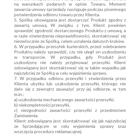
na warunkach podanych w opisie Towaru. Moment
zawarcia umowy sprzedaży następuje podczas pisemnego
potwierdzenia odbioru towaru przez Klienta.
5. Spółka obowiązana jest dostarczyć Produkt zgodny z
zawartą umową. W związku z tym, Klient powinien
sprawdzić zgodność dostarczonego Produktu z umową, a
w razie stwierdzenia nieprawidłowości, skontaktować się
niezwłocznie ze Spółką, celem ustalenia dalszych kroków.
6. W przypadku przesyłek kurierskich, przed odebraniem
Produktu należy sprawdzić, czy nie uległ on uszkodzeniu
w transporcie. W przypadku, gdy Produkt jest
uszkodzony nie należy przyjmować przesyłki. Klient
zobowiązany jest skontaktować się w takim wypadku jak
najszybciej ze Spółką w celu wyjaśnienia sprawy.
7. W przypadku odbioru przesyłki i stwierdzenia przez
Klienta ubytku lub uszkodzenia przesyłki, którego nie
dało się z zewnątrz zauważyć przy jej odbiorze, w tym
m.in.:
a) uszkodzenia mechanicznego zawartości przesyłki,
b) niekompletności przesyłki,
c) niezgodności zawartości przesyłki z przedmiotem
Zamówienia.
Klient zobowiązany jest skontaktować się jak najszybciej
ze Sprzedającym w celu wyjaśnienia sprawy oraz
wszczęcia procedury reklamacyjnej.