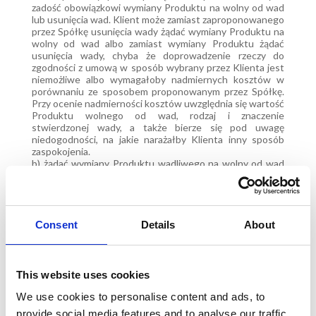
zadość obowiązkowi wymiany Produktu na wolny od wad
lub usunięcia wad. Klient może zamiast zaproponowanego
przez Spółkę usunięcia wady żądać wymiany Produktu na
wolny od wad albo zamiast wymiany Produktu żądać
usunięcia wady, chyba że doprowadzenie rzeczy do
zgodności z umową w sposób wybrany przez Klienta jest
niemożliwe albo wymagałoby nadmiernych kosztów w
porównaniu ze sposobem proponowanym przez Spółkę.
Przy ocenie nadmierności kosztów uwzględnia się wartość
Produktu wolnego od wad, rodzaj i znaczenie
stwierdzonej wady, a także bierze się pod uwagę
niedogodności, na jakie narażałby Klienta inny sposób
zaspokojenia.
b) żądać wymiany Produktu wadliwego na wolny od wad
albo usunięcia wady. Spółka jest obowiązana wymienić
Produkt wadliwy na wolny od wad lub usunąć wadę w
rozsądnym czasie bez nadmiernych niedogodności dla
Klienta. Spółka może odmówić zadośćuczynienia żądaniu
Klienta, jeżeli doprowadzenie do zgodności z umową
Consent
Details
About
sprzedaży Produktu wadliwego w sposób wybrany przez
Klienta jest niemożliwe lub w porównaniu z drugim
możliwym sposobem doprowadzenia do zgodności z
umową sprzedaży wymagałoby nadmiernych kosztów.
This website uses cookies
Koszty naprawy lub wymiany ponosi Spółka.
We use cookies to personalise content and ads, to
provide social media features and to analyse our traffic.