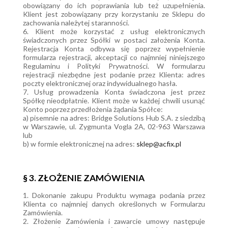
obowiązany do ich poprawiania lub też uzupełnienia.
Klient jest zobowiązany przy korzystaniu ze Sklepu do
zachowania należytej staranności.
6. Klient może korzystać z usług elektronicznych
świadczonych przez Spółki w postaci założenia Konta.
Rejestracja Konta odbywa się poprzez wypełnienie
formularza rejestracji, akceptacji co najmniej niniejszego
Regulaminu i Polityki Prywatności. W formularzu
rejestracji niezbędne jest podanie przez Klienta: adres
poczty elektronicznej oraz indywidualnego hasła.
7. Usług prowadzenia Konta świadczona jest przez
Spółkę nieodpłatnie. Klient może w każdej chwili usunąć
Konto poprzez przedłożenia żądania Spółce:
a) pisemnie na adres: Bridge Solutions Hub S.A. z siedzibą
w Warszawie, ul. Zygmunta Vogla 2A, 02-963 Warszawa
lub
b) w formie elektronicznej na adres:
sklep@acfix.pl
§ 3. ZŁOŻENIE ZAMÓWIENIA
1. Dokonanie zakupu Produktu wymaga podania przez
Klienta co najmniej danych określonych w Formularzu
Zamówienia.
2. Złożenie Zamówienia i zawarcie umowy następuje