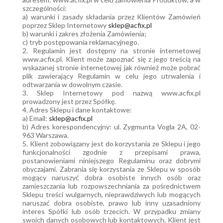
szczególności:
a) warunki i zasady składania przez Klientów Zamówień
poprzez Sklep Internetowy
sklep@acfix.pl
b) warunki i zakres złożenia Zamówienia;
c) tryb postępowania reklamacyjnego.
2. Regulamin jest dostępny na stronie internetowej
www.acfix.pl. Klient może zapoznać się z jego treścią na
wskazanej stronie internetowej jak również może pobrać
plik zawierający Regulamin w celu jego utrwalenia i
odtwarzania w dowolnym czasie.
3. Sklep Internetowy pod nazwą www.acfix.pl
prowadzony jest przez Spółkę.
4. Adres Sklepu i dane kontaktowe:
a) Email:
sklep@acfix.pl
b) Adres korespondencyjny: ul. Zygmunta Vogla 2A, 02-
963 Warszawa.
5. Klient zobowiązany jest do korzystania ze Sklepu i jego
funkcjonalności zgodnie z przepisami prawa,
postanowieniami niniejszego Regulaminu oraz dobrymi
obyczajami. Zabrania się korzystania ze Sklepu w sposób
mogący naruszyć dobra osobiste innych osób oraz
zamieszczania lub rozpowszechniania za pośrednictwem
Sklepu treści wulgarnych, nieprawdziwych lub mogących
naruszać dobra osobiste, prawo lub inny uzasadniony
interes Spółki lub osób trzecich. W przypadku zmiany
swoich danych osobowych lub kontaktowych, Klient jest