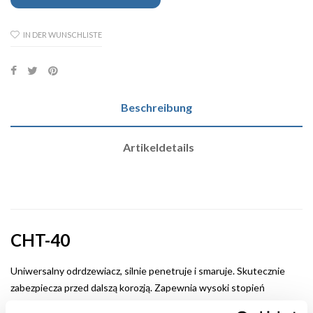
IN DER WUNSCHLISTE
Beschreibung
Artikeldetails
CHT-40
Uniwersalny odrdzewiacz, silnie penetruje i smaruje. Skutecznie
zabezpiecza przed dalszą korozją. Zapewnia wysoki stopień
penetracji skorodowanych, zatartych i zakleszczonych połączeń i