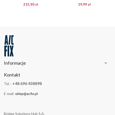
215,90 zł
19,99 zł
Informacje

Kontakt
+48 696 438898
Tel. :
E-mail:
sklep@acfix.pl
Bridge Solutions Hub S.A.