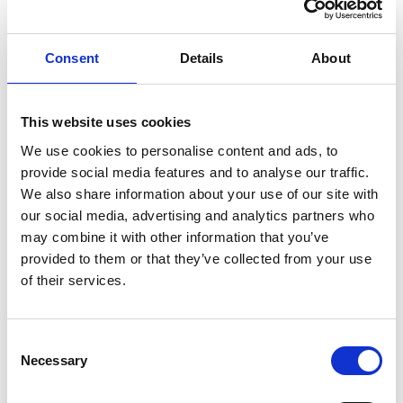
połączeń śrubowych, a dzięki swojemu poślizgowi ułatwia ich
demontaż i zapobiega ponownemu smarowaniu.
Consent
Details
About
Właściwości i zastosowanie
This website uses cookies
• uniwersalny odrdzewiacz o szerokim zakresie zastosowań
• silnie penetruje i smaruje bez utraty skuteczności
We use cookies to personalise content and ads, to
• ekonomiczny dzięki zastosowaniu aktywatora/głowicy TIGER
provide social media features and to analyse our traffic.
360°, która umożliwia pracę pod każdym kątem i 100% aplikację do
We also share information about your use of our site with
końca aplikacji
our social media, advertising and analytics partners who
• przeznaczony do luzowania zardzewiałych połączeń
may combine it with other information that you’ve
• skutecznie chroni przed dalszą korozją
provided to them or that they’ve collected from your use
• skutecznie chroni przed dalszą korozją – aktywnie chroni na
of their services.
powierzchni, nawet przez wiele godzin
• zapewnia wysoki stopień penetracji skorodowanych, zatartych i
zakleszczonych połączeń i połączeń śrubowych
Consent
Necessary
• ułatwia demontaż i zapobiega ponownemu smarowaniu z powodu
Selection
poślizgu smaru