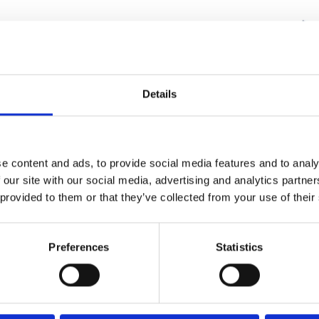
Details
e content and ads, to provide social media features and to analy
 our site with our social media, advertising and analytics partn
 provided to them or that they’ve collected from your use of their
R1234yf do samodzielnego
Klima Adapter Retrof
Preferences
Statistics
enia klimatyzacji (auta...
62,15 zł
77,69 zł
20,79 zł
25,99 zł
IN WARENKORB
IN WARENKOR