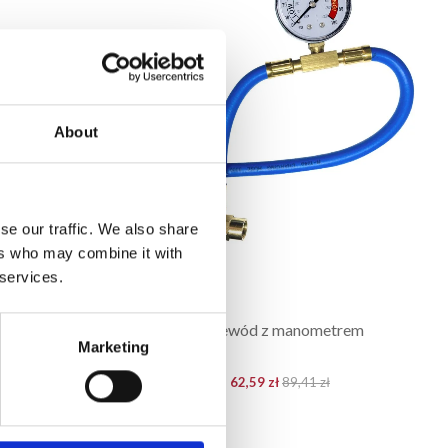
About
se our traffic. We also share
ers who may combine it with
 services.
it R12
Przewód z manometrem
Marketing
62,59 zł
89,41 zł
B
IN WARENKORB