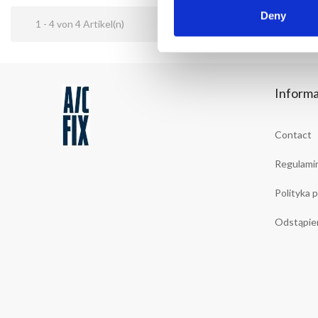
Deny
1 - 4 von 4 Artikel(n)
Informa
Contact
Regulami
Polityka 
Odstąpie