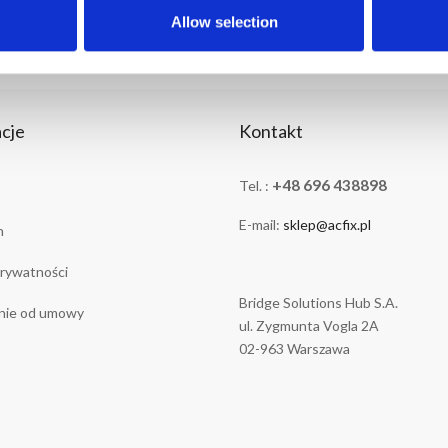
Allow selection
cje
Kontakt
+48 696 438898
Tel. :
E-mail:
sklep@acfix.pl
n
prywatności
Bridge Solutions Hub S.A.
nie od umowy
ul. Zygmunta Vogla 2A
02-963 Warszawa