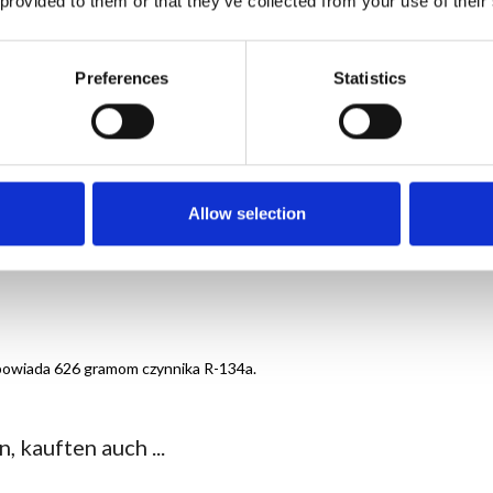
 provided to them or that they’ve collected from your use of their
okie ciśnienie w układzie.
e należy zmniejszyć je do pomiaru manometru pomiędzy 25, a 55 psi.
Preferences
Statistics
nia klimatyzacji samochodowej AC FIX
cji w każdym aucie.
Allow selection
 minut.
powiada 626 gramom czynnika R-134a.
, kauften auch ...