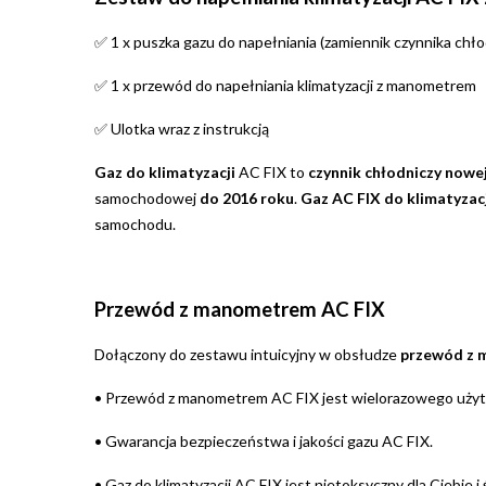
1 x puszka gazu do napełniania (zamiennik czynnika chł
✅
1 x przewód do napełniania klimatyzacji z manometrem
✅
Ulotka wraz z instrukcją
✅
Gaz do klimatyzacji
AC FIX to
czynnik chłodniczy nowej
samochodowej
do 2016 roku
.
Gaz AC FIX do klimatyza
samochodu.
Przewód z manometrem AC FIX
Dołączony do zestawu intuicyjny w obsłudze
przewód z 
•
Przewód z manometrem AC FIX jest wielorazowego użytku,
•
Gwarancja bezpieczeństwa i jakości gazu AC FIX.
•
Gaz do klimatyzacji AC FIX jest nietoksyczny dla Ciebie i