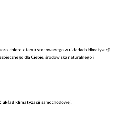
uoro-chloro-etanu) stosowanego w układach klimatyzacji
ezpiecznego dla Ciebie, środowiska naturalnego i
ć układ klimatyzacji
samochodowej.