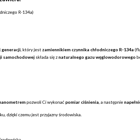
odniczego R-134a)
 generacji
, który jest
zamiennikiem czynnika chłodniczego R-134a
(fl
cji samochodowej
składa się z
naturalnego gazu węglowodorowego
b
manometrem
pozwoli Ci wykonać
pomiar ciśnienia
, a następnie
napełni
 dzięki czemu jest przyjazny środowiska.
 środowiska.