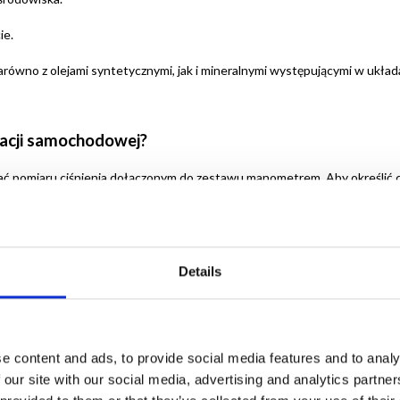
ie.
zarówno z olejami syntetycznymi, jak i mineralnymi występującymi w układa
yzacji samochodowej?
ć pomiaru ciśnienia dołączonym do zestawu manometrem. Aby określić ciś
od maską auta i podłącz do niego przewód z manometrem.
e ciśnienie w układzie klimatyzacji.
Details
należy uzupełnić czynnik chłodniczy, aż do pojawienia się wskazówki manom
rawidłowe ciśnienie w układzie klimatyzacji.
e content and ads, to provide social media features and to analy
prawidłowo.
 our site with our social media, advertising and analytics partn