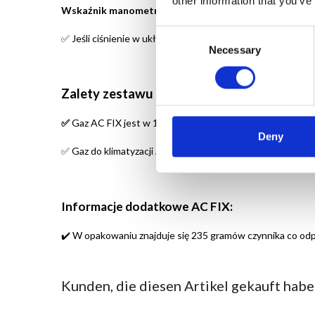
other information that you’ve
Wskaźnik manometru powyżej 55 psi
- oznacza zbyt wys
Consent
Jeśli ciśnienie w układzie klimatyzacji jest zbyt wysoki
✅
Necessary
Selection
Zalety zestawu do samodzielnego napełnia
Gaz AC FIX jest w 100% bezpieczny dla układu klimatyza
✅
Deny
Gaz do klimatyzacji AC FIX napełnia układ w zaledwie 10
✅
Informacje dodatkowe AC FIX:
✔️
W opakowaniu znajduje się 235 gramów czynnika co od
Kunden, die diesen Artikel gekauft haben