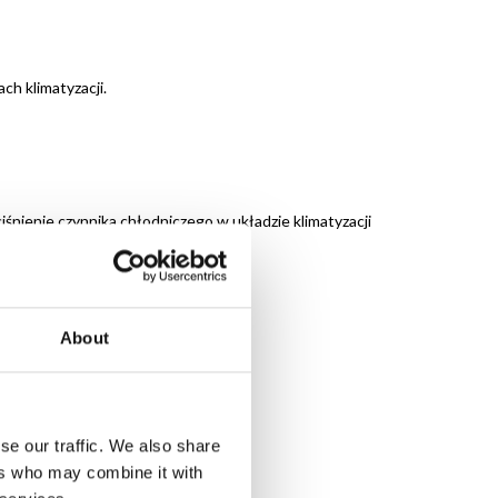
ch klimatyzacji.
nienie czynnika chłodniczego w układzie klimatyzacji
About
etru na polu pomiędzy 25, a 55 psi.
se our traffic. We also share
ers who may combine it with