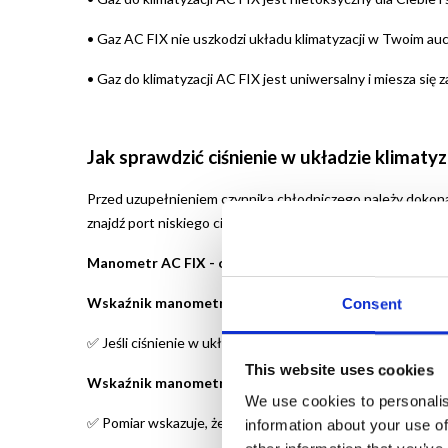
•
Gaz AC FIX nie uszkodzi układu klimatyzacji w Twoim auc
•
Gaz do klimatyzacji AC FIX jest uniwersalny i miesza się 
Jak sprawdzić ciśnienie w układzie klimat
Przed uzupełnieniem czynnika chłodniczego należy dokona
znajdź port niskiego ciśnienia - oznaczony literami LP, p
Manometr AC FIX - oznaczenia
Wskaźnik manometru poniżej 25 psi -
oznacza zbyt niski
Consent
Jeśli ciśnienie w układzie klimatyzacji jest zbyt niskie 
✅
This website uses cookies
Wskaźnik manometru pomiędzy 25, a 55 psi
- oznacza p
We use cookies to personalis
Pomiar wskazuje, że układ klimatyzacji jest napełniony 
✅
information about your use of