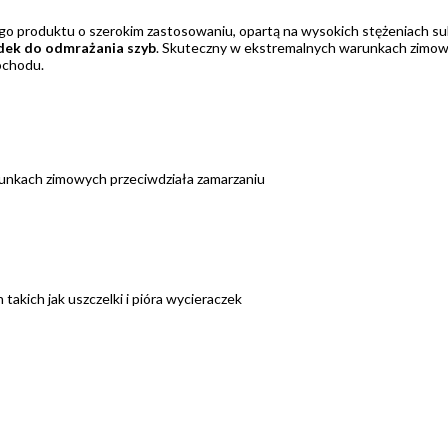
ego produktu o szerokim zastosowaniu, opartą na wysokich stężeniach s
dek do odmrażania szyb
. Skuteczny w ekstremalnych warunkach zimowy
mochodu.
runkach zimowych przeciwdziała zamarzaniu
akich jak uszczelki i pióra wycieraczek