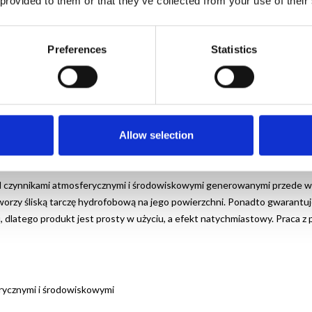
 provided to them or that they’ve collected from your use of their
do sucha. Na czystą mikrofibrę nanieść preparat. Przetrzeć szybę, pozos
Preferences
Statistics
u produktu, używając suchej mikrofibry. Produkt aplikować w warunkach 
tarcza ochronna)
Allow selection
zynnikami atmosferycznymi i środowiskowymi generowanymi przede wszy
 tworzy śliską tarczę hydrofobową na jego powierzchni. Ponadto gwaran
ru, dlatego produkt jest prosty w użyciu, a efekt natychmiastowy. Praca
rycznymi i środowiskowymi