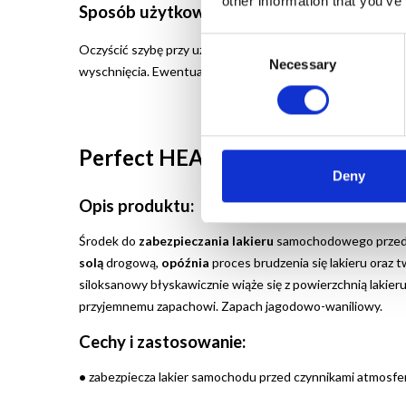
other information that you’ve
Sposób użytkowania:
Consent
Oczyścić szybę przy użyciu płynu do mycia szyb i wytrzeć 
Necessary
Selection
wyschnięcia. Ewentualnych smug pozbyć się po wyschnięci
Perfect HEAVY GUARD WINTER (
Deny
Opis produktu:
Środek do
zabezpieczania lakieru
samochodowego przed c
solą
drogową,
opóźnia
proces brudzenia się lakieru oraz
siloksanowy błyskawicznie wiąże się z powierzchnią lakie
przyjemnemu zapachowi. Zapach jagodowo-waniliowy.
Cechy i zastosowanie:
•
zabezpiecza lakier samochodu przed czynnikami atmosfe