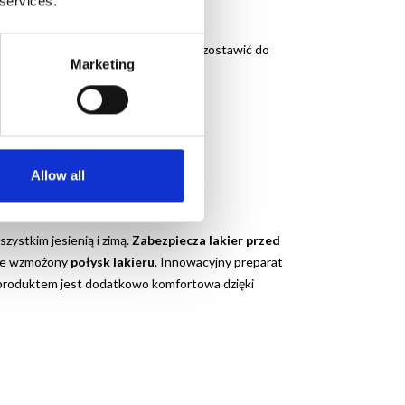
 services.
tawiając cienką warstwę preparatu. Pozostawić do
Marketing
umożliwiających schnięcie.
Allow all
stkim jesienią i zimą.
Zabezpiecza lakier przed
tuje wzmożony
połysk lakieru
. Innowacyjny preparat
 z produktem jest dodatkowo komfortowa dzięki