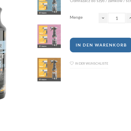
Odmrażacz do szyb / zamków / s
Menge
IN DEN WARENKORB
IN DER WUNSCHLISTE