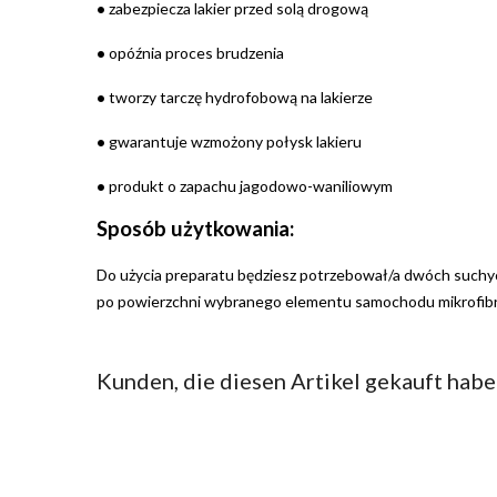
•
zabezpiecza lakier przed solą drogową
•
opóźnia proces brudzenia
•
tworzy tarczę hydrofobową na lakierze
•
gwarantuje wzmożony połysk lakieru
•
produkt o zapachu jagodowo-waniliowym
Sposób użytkowania:
Do użycia preparatu będziesz potrzebował/a dwóch suchych 
po powierzchni wybranego elementu samochodu mikrofibrą 1
Kunden, die diesen Artikel gekauft haben