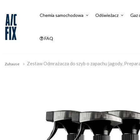
Chemia samochodowa
Odświeżacz
Gaz 
FAQ
Zestaw Odmrażacza do szyb o zapachu jagody, Preparat
Zuhause