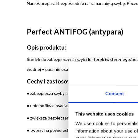
Nanieś preparat bezpośrednio na zamarzniętą szybę. Pocze
Perfect ANTIFOG (antypara)
Opis produktu:
Środek do zabezpieczenia szyb i lusterek (wstecznego/boc
wodnej – para nie osadza się na szkle, a aplikowanie śro
Cechy i zastosowanie:
•
zabezpiecza szyby i lusterka przed zaparowaniem
Consent
•
uniemożliwia osadzanie pary wodnej
This website uses cookies
•
zwiększa bezpieczeństwo i komfort jazdy w trudnych w
We use cookies to personalis
•
tworzy na powierzchni cienką warstwę ochronną
information about your use of