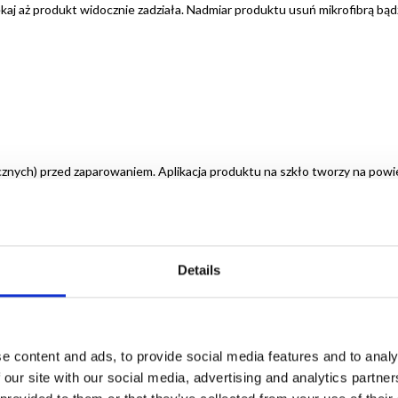
kaj aż produkt widocznie zadziała. Nadmiar produktu usuń mikrofibrą bąd
znych) przed zaparowaniem. Aplikacja produktu na szkło tworzy na powi
dka poprawia widoczność podczas jazdy. Produkt gotowy do użycia. Prze
Details
arunkach
e content and ads, to provide social media features and to analy
 our site with our social media, advertising and analytics partn