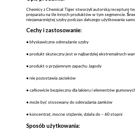
Chemicy z Chemical Tiger stworzyli autorską recepturę t
preparatu na tle innych produktów w tym segmencie.
Śro
niezamarzniętej szyby podczas dalszego użytkowania sa
Cechy i zastosowanie:
•
błyskawiczne odmrażanie szyby
•
produkt skuteczny jest w najbardziej ekstremalnych wa
•
produkt o przyjemnym zapachu Jagody
•
nie pozostawia zacieków
•
całkowicie bezpieczny dla lakieru i elementów gumowych t
•
może być stosowany do odmrażania zamków
•
koncentrat, mocne stężenie, działa do – 60 stopni
Sposób użytkowania: