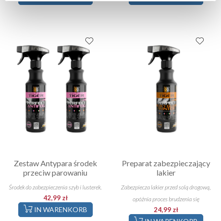
Zestaw Antypara środek
Preparat zabezpieczający
przeciw parowaniu
lakier
Środek do zabezpieczenia szyb i lusterek.
Zabezpiecza lakier przed solą drogową,
42,99 zł
opóźnia proces brudzenia się
IN WARENKORB
24,99 zł