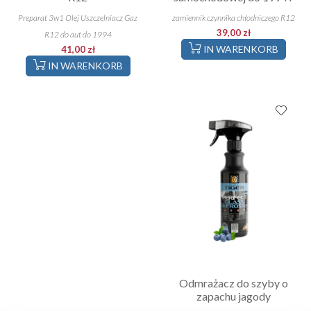
Preparat 3w1 Olej Uszczelniacz Gaz
zamiennik czynnika chłodniczego R12
39,00 zł
R12 do aut do 1994
IN WARENKORB
41,00 zł
IN WARENKORB
Odmrażacz do szyby o
zapachu jagody