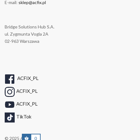
E-mail:
sklep@acfix.pl
Bridge Solutions Hub S.A.
ul. Zygmunta Vogla 2A
02-963 Warszawa
ACFIX_PL
ACFIX_PL
ACFIX_PL
TikTok
0
© 2025 A/C FIX