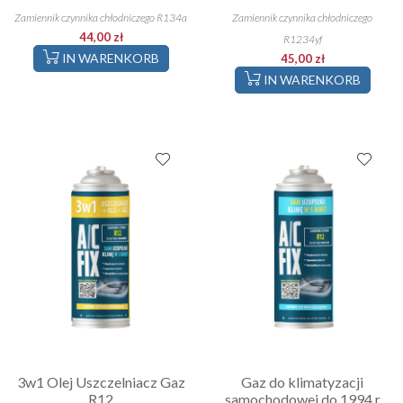
2016 r
roku
Zamiennik czynnika chłodniczego R134a
Zamiennik czynnika chłodniczego
44,00 zł
R1234yf
IN WARENKORB
45,00 zł
IN WARENKORB
3w1 Olej Uszczelniacz Gaz
Gaz do klimatyzacji
R12
samochodowej do 1994 r