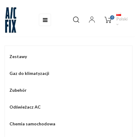
0
Toggle
☰
Polski
navigation
Zestawy
Gaz do klimatyzacji
Zubehör
Odświeżacz AC
Chemia samochodowa