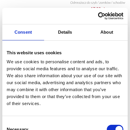
Odmrażacz do szyb / zamków / schodów
17,00 zł
IN WARENKORB
Consent
Details
About
This website uses cookies
We use cookies to personalise content and ads, to
provide social media features and to analyse our traffic.
We also share information about your use of our site with
our social media, advertising and analytics partners who
may combine it with other information that you’ve
provided to them or that they’ve collected from your use
of their services.
Odmrażacz do szyby o
Odmrażacz do szyby o
zapachu zielonej herbaty
zapachu Nowego Auta
Consent
17,30 zł
17,30 zł
Necessary