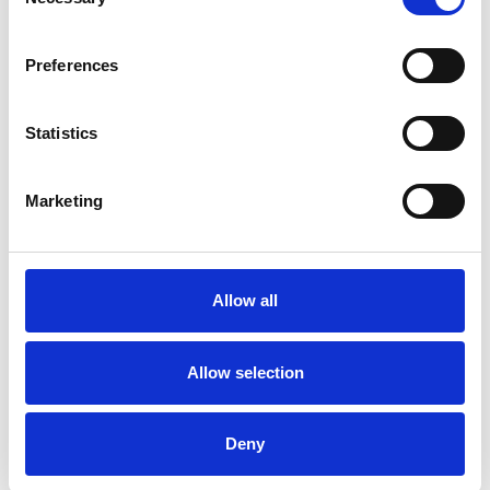
Selection
IN WARENKORB
IN WARENKORB
Preferences
Statistics
Marketing
Allow all
Allow selection
Odmrażacz do szyby o
Antypara środek przeciw
zapachu hiszpańskiej
parowaniu
pomarańczy
Środek do zabezpieczenia szyb i lusterek.
Deny
17,30 zł
23,99 zł
IN WARENKORB
IN WARENKORB