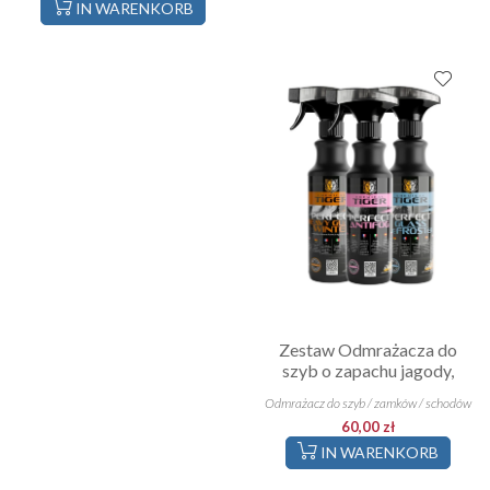
IN WARENKORB
Zestaw Odmrażacza do
szyb o zapachu jagody,
Preparat...
Odmrażacz do szyb / zamków / schodów
60,00 zł
IN WARENKORB