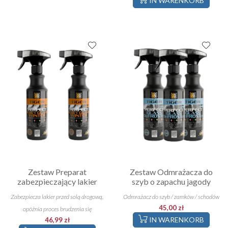
IN WARENKORB
Zestaw Preparat
Zestaw Odmrażacza do
zabezpieczający lakier
szyb o zapachu jagody
Zabezpiecza lakier przed solą drogową,
Odmrażacz do szyb / zamków / schodów
45,00 zł
opóźnia proces brudzenia się
IN WARENKORB
46,99 zł