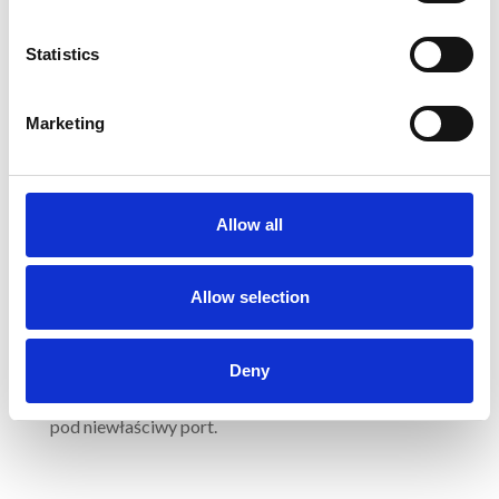
Espace 2, Renault Master 2, Renault Scenic 2,
Renault Vel Satis 2.
Statistics
Marketing
W zestawie znajduje się przewód do napełniania
klimatyzacji oraz przewód z manometrem
zakończony szybkozłączem do podpięcia do portu
niskiego ciśnienia oznaczonego literami LP (o
Allow all
średnicy 11mm). W układzie klimatyzacji zwykle
występują dwa porty do nabicia układu (jeden
oznaczony literami LP o średnicy 11 mm, a drugi
Allow selection
oznaczony literami HP o średnicy 14 mm) ale ze
względu na konstrukcję przewód będzie pasował
Deny
tylko do jednego port LP (o średnicy 11 mm). Dzięki
temu nie ma obaw, że podepniesz zestaw A/C FIX
pod niewłaściwy port.