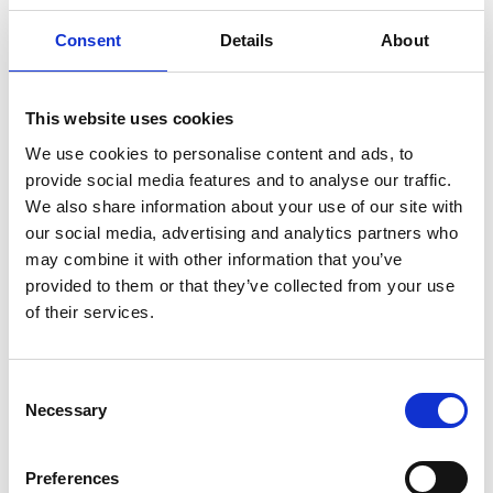
zawór
Zakręć zawór, kiedy wskazówka manometru
Consent
Details
About
osiągnie wartość 40 psi.
Odłącz zestaw od portu LP swojego auta i
ciesz się sprawną klimatyzacją*
This website uses cookies
We use cookies to personalise content and ads, to
provide social media features and to analyse our traffic.
We also share information about your use of our site with
Jeżeli pod maską twojego auta nie znajdziesz portu
our social media, advertising and analytics partners who
LP (o średnicy 11mm), możesz uzupełnić
may combine it with other information that you’ve
klimatyzację poprzez port HP (o średnicy 14 mm)
provided to them or that they’ve collected from your use
za pomocą reduktora/adaptera LP/HP dostępnego
of their services.
w naszym asortymencie. Przykładowymi autami,
które wymagają reduktora/adaptera LP/HP mogą
być: Audi A4 B4 1994, Ford Fiesta 2007, Ford
Consent
Galaxy 2009, Ford Transit 2009, Kia Ceed 2007,
Necessary
Selection
Nissan Qashqai 2015 i 2016, Mazda 2015,
Mitsubishi Colt 2006, Renault Laguna 2, Renault
Mégane 2, Renault Trafic 2, Renault Clio 2, Renault
Preferences