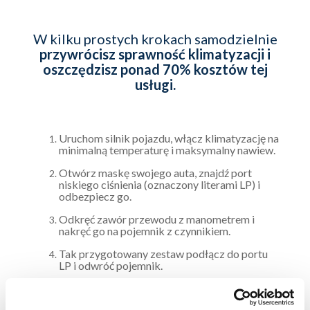
W kilku prostych krokach samodzielnie
przywrócisz sprawność klimatyzacji i
oszczędzisz ponad 70% kosztów tej
usługi.
Uruchom silnik pojazdu, włącz klimatyzację na
minimalną temperaturę i maksymalny nawiew.
Otwórz maskę swojego auta, znajdź port
niskiego ciśnienia (oznaczony literami LP) i
odbezpiecz go.
Odkręć zawór przewodu z manometrem i
nakręć go na pojemnik z czynnikiem.
Tak przygotowany zestaw podłącz do portu
LP i odwróć pojemnik.
Kręcąc zaworem przebij pojemnik i rozpocznij
ładowanie preparatu, powoli odkręcając