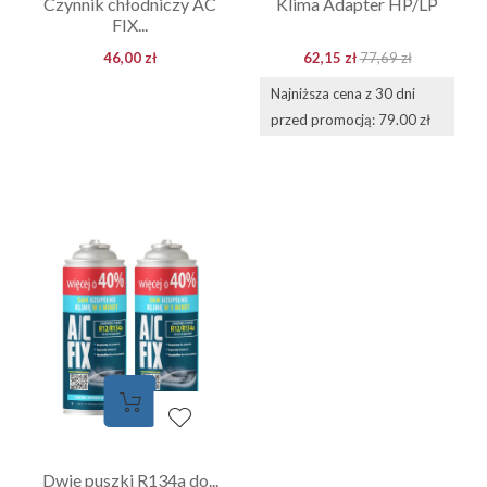
Czynnik chłodniczy AC
Klima Adapter HP/LP
FIX...
46,00 zł
62,15 zł
77,69 zł
Najniższa cena z 30 dni
przed promocją: 79.00 zł
Dwie puszki R134a do...