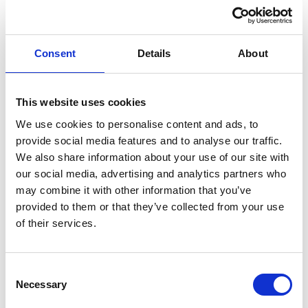
olejami syntetycznymi, jak i mineralnymi występującymi w układach
klimatyzacji.
Consent
Details
About
Jak sprawdzić ciśnienie w układzie klimatyzacji
samochodowej?
This website uses cookies
We use cookies to personalise content and ads, to
Przed uzupełnieniem czynnika chłodniczego należy dokonać
provide social media features and to analyse our traffic.
pomiaru ciśnienia dołączonym do zestawu manometrem. Aby
We also share information about your use of our site with
określić ciśnienie czynnika chłodniczego w układzie klimatyzacji
our social media, advertising and analytics partners who
znajdź port niskiego ciśnienia - oznaczony literami LP, pod maską
may combine it with other information that you’ve
auta i podłącz do niego przewód z manometrem.
provided to them or that they’ve collected from your use
Manometr AC FIX - oznaczenia
of their services.
Wskaźnik manometru poniżej 25 psi -
oznacza zbyt niskie
ciśnienie w układzie klimatyzacji.
Consent
Necessary
Selection
Jeśli ciśnienie w układzie klimatyzacji jest zbyt niskie należy
✅
uzupełnić czynnik chłodniczy, aż do pojawienia się wskazówki