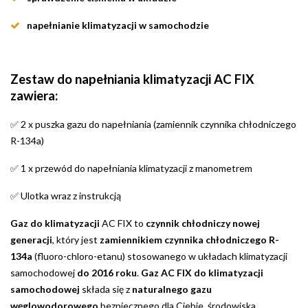
napełnianie klimatyzacji w samochodzie
Zestaw do napełniania klimatyzacji AC FIX
zawiera:
2 x puszka gazu do napełniania (zamiennik czynnika chłodniczego
✅
R-134a)
1 x przewód do napełniania klimatyzacji z manometrem
✅
Ulotka wraz z instrukcją
✅
Gaz do klimatyzacji
AC FIX to
czynnik chłodniczy nowej
generacji
, który jest
zamiennikiem czynnika chłodniczego R-
134a
(fluoro-chloro-etanu) stosowanego w układach klimatyzacji
samochodowej
do 2016 roku
.
Gaz AC FIX do klimatyzacji
samochodowej
składa się z
naturalnego gazu
węglowodorowego
bezpiecznego dla Ciebie, środowiska