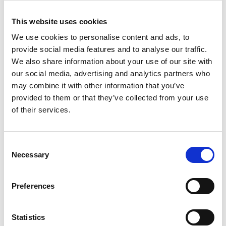
• Gaz AC FIX nie uszkodzi układu klimatyzacji w Twoim aucie
This website uses cookies
• Gaz do klimatyzacji AC FIX nie przyczynia się do powstawania
We use cookies to personalise content and ads, to
korozji podzespołów metalowych klimatyzacji w przeciwieństwie do
provide social media features and to analyse our traffic.
czynnika R-12.
We also share information about your use of our site with
• Gaz do klimatyzacji AC FIX jest uniwersalny i miesza się zarówno z
our social media, advertising and analytics partners who
olejami syntetycznymi, jak i mineralnymi występującymi w układach
may combine it with other information that you’ve
klimatyzacji
provided to them or that they’ve collected from your use
of their services.
• Gaz do klimatyzacji AC FIX jest 35% bardziej wydajny od czynnika
chłodniczego R-134a ponieważ zawiera lżejszą mieszaninę gazów
od czynnika R-12 dzięki czemu jest mniejsze zużycie sprężarki i
Consent
bardziej wydajna dystrybucja mieszaniny w układzie chłodzenia, a
Necessary
Selection
co za tym idzie mniejszy pobór energii i spalania
• Gaz do klimatyzacji AC FIX nie niszczy warstwy ozonowej
Preferences
• Gaz do klimatyzacji AC FIX nie przyczynia się do globalnego
ocieplenia
Statistics