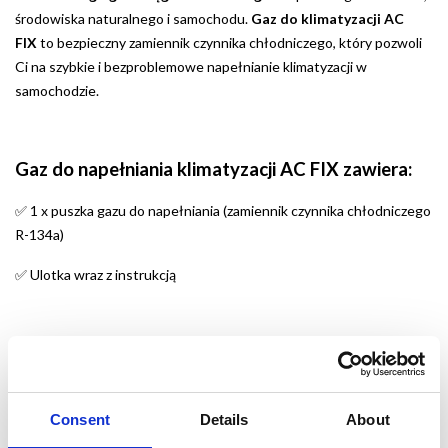
środowiska naturalnego i samochodu.
Gaz do klimatyzacji AC
FIX
to bezpieczny zamiennik czynnika chłodniczego, który pozwoli
Ci na szybkie i bezproblemowe napełnianie klimatyzacji w
samochodzie.
Gaz do napełniania klimatyzacji AC FIX zawiera:
1 x puszka gazu do napełniania (zamiennik czynnika chłodniczego
✅
R-134a)
Ulotka wraz z instrukcją
✅
Gwarancja bezpieczeństwa i jakości gazu AC FIX
• Gaz do klimatyzacji AC FIX jest nietoksyczny dla Ciebie i
środowiska
Consent
Details
About