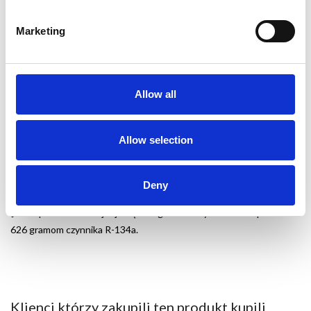
Marketing
Zalety gazu do samodzielnego napełniania
klimatyzacji samochodowej AC FIX
Gaz AC FIX jest w 100% bezpieczny dla układu klimatyzacji w
✅
Allow all
każdym aucie
Gaz do klimatyzacji AC FIX napełnia układ w zaledwie 10 minut
✅
Allow selection
Informacje dodatkowe AC FIX:
Deny
W opakowaniu znajduje się 235 gramów czynnika co odpowiada
✔️
626 gramom czynnika R-134a.
Klienci którzy zakupili ten produkt kupili