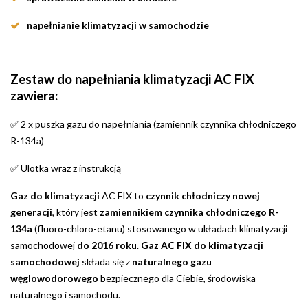
napełnianie klimatyzacji w samochodzie
Zestaw do napełniania klimatyzacji AC FIX
zawiera:
2 x puszka gazu do napełniania (zamiennik czynnika chłodniczego
✅
R-134a)
Ulotka wraz z instrukcją
✅
Gaz do klimatyzacji
AC FIX to
czynnik chłodniczy nowej
generacji
, który jest
zamiennikiem czynnika chłodniczego R-
134a
(fluoro-chloro-etanu) stosowanego w układach klimatyzacji
samochodowej
do 2016 roku
.
Gaz AC FIX do klimatyzacji
samochodowej
składa się z
naturalnego gazu
węglowodorowego
bezpiecznego dla Ciebie, środowiska
naturalnego i samochodu.