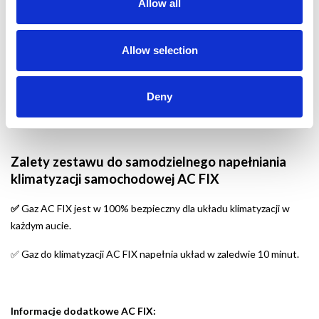
Allow all
prawidłowo.
Wskaźnik manometru powyżej 55 psi
- oznacza zbyt wysokie
Allow selection
ciśnienie w układzie.
Jeśli ciśnienie w układzie klimatyzacji jest zbyt wysokie należy
✅
Deny
zmniejszyć je do pomiaru manometru pomiędzy 25, a 55 psi.
Zalety zestawu do samodzielnego napełniania
klimatyzacji samochodowej AC FIX
Gaz AC FIX jest w 100% bezpieczny dla układu klimatyzacji w
✅
każdym aucie.
Gaz do klimatyzacji AC FIX napełnia układ w zaledwie 10 minut.
✅
Informacje dodatkowe AC FIX: