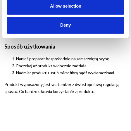
•
nie pozostawia
zacieków
Allow selection
•
całkowicie
bezpieczny
dla lakieru i elementów gumowych takich
jak uszczelki i pióra wycieraczek
•
może być stosowany do odmrażania
szyb \ lusterek \ zamków
Deny
Sposób użytkowania
Nanieś preparat bezpośrednio na zamarzniętą szybę.
Poczekaj aż produkt widocznie zadziała.
Nadmiar produktu usuń mikrofibrą bądź wycieraczkami.
Produkt wyposażony jest w atomizer z dwustopniową regulacją
spustu. Co bardzo ułatwia korzystanie z produktu.