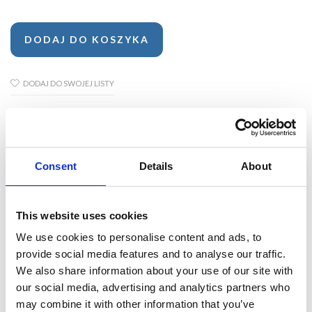
DODAJ DO KOSZYKA
DODAJ DO SWOJEJ LISTY
Opis
Consent
Details
About
Szczegóły produktu
This website uses cookies
Producent
We use cookies to personalise content and ads, to
provide social media features and to analyse our traffic.
We also share information about your use of our site with
our social media, advertising and analytics partners who
Odmrażacz do szyb o zapachu nowego
may combine it with other information that you’ve