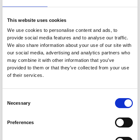
Środek do czyszczenia i odtłuszczania powierzchni, który szybko
odparowuje i nie pozostawia osadów. Skutecznie usuwa nawet
uporczywe zabrudzenia, w tym pozostałości farb, lakierów, silikonu,
This website uses cookies
wosku i smoły. Nadaje się do stosowania na różnych
We use cookies to personalise content and ads, to
powierzchniach, w tym porcelanie, szkle, ceramice i metalu. Może
provide social media features and to analyse our traffic.
być stosowany do odtłuszczania powierzchni przed malowaniem i
We also share information about your use of our site with
klejeniem.
our social media, advertising and analytics partners who
may combine it with other information that you’ve
provided to them or that they’ve collected from your use
Cechy i zastosowanie
of their services.
• usuwa oporny brud
• odparowuje
• nie pozostawia śladów
Consent
• szybko wysycha, dzięki czemu można kontynuować pracę lub
Necessary
Selection
manipulować czyszczoną powierzchnią wkrótce po aplikacji
• spray ułatwia dotarcie do trudno dostępnych miejsc i pozwala
Preferences
uniknąć nadmiernej aplikacji
• odtłuszcza