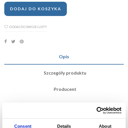
DODAJ DO KOSZYKA
DODAJ DO SWOJEJ LISTY
Opis
Szczegóły produktu
Producent
PERFECT TECHNICAL ACETONE
Consent
Details
About